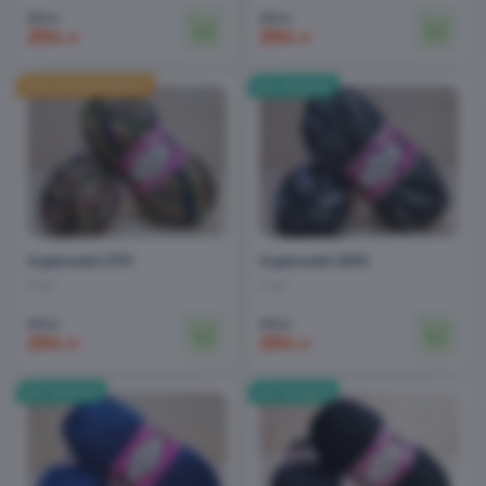
310
310
₽
₽
294
294
₽
₽
Superwash 2701
Superwash 2695
3 шт
2 шт
310
310
₽
₽
294
294
₽
₽