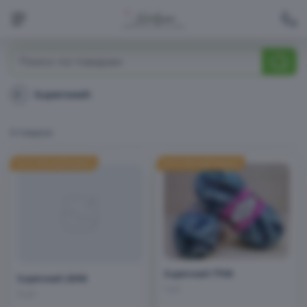
Моточная пряжа
Superwash
Superwash
Бобинная пряжа
6 товаров
Помпоны
Распродажа
Superwash 7708
Superwash 2698
1 шт
3 шт