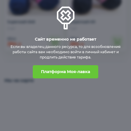
Superwash 846
Superwash 60
2 шт
1 шт
310
310
Сайт временно не работает
₽
₽
294
294
₽
₽
Если вы владелец данного ресурса, то для возобновления
работы сайта вам необходимо войти в личный кабинет и
продлить действие тарифа.
Платформа Моя-лавка
Мы на карте