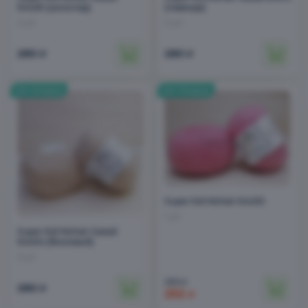
64426 (шоколад)
(лаванда)
2 шт
2 шт
280
280
₽
₽
Super Kid Mohair 64430
1 шт
Super Kid Mohair Gazzal
64404 (бежевый)
3 шт
280
₽
280
₽
252
₽