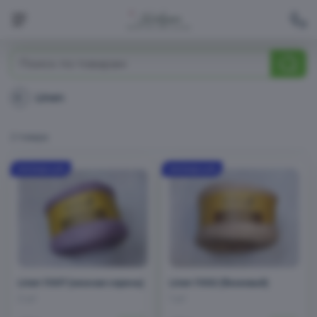
Моточная пряжа
Linen
Linen
Бобинная пряжа
2 товара
Помпоны
Распродажа
Linen 11007 (нежная сирень)
Linen 11002 (бежевый)
2 шт
1 шт